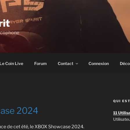
rit
ncophone
Le Coin Live
Forum
Contact
Connexion
Déco
QUI EST
ase 2024
11 Utilis
Utilisate
rence de cet été, le XBOX Showcase 2024.