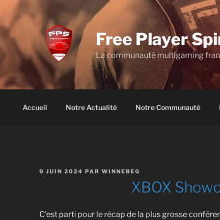
Aller
au
contenu
Free Player Spi
principal
La communauté multigaming fra
Accueil
Notre Actualité
Notre Communauté
PUBLIÉ
9 JUIN 2024
PAR
WINNEBEG
LE
XBOX Showc
C’est parti pour le récap de la plus grosse confé