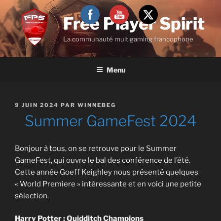
Aller
au
Free Player Spirit
contenu
La communauté multigaming francophone
principal
Menu
PUBLIÉ
9 JUIN 2024
PAR
WINNEBEG
LE
Summer GameFest 2024
Bonjour à tous, on se retrouve pour le Summer
GameFest, qui ouvre le bal des conférence de l’été.
Cette année Goeff Keighley nous présenté quelques
« World Premiere » intéressante et en voici une petite
sélection.
Harry Potter : Quidditch Champions