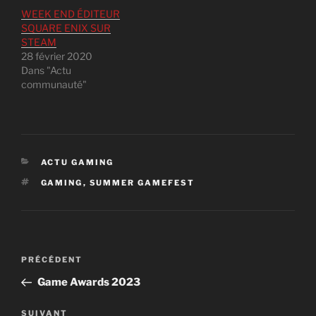
WEEK END ÉDITEUR
SQUARE ENIX SUR
STEAM
28 février 2020
Dans "Actu
communauté"
CATÉGORIES
ACTU GAMING
ÉTIQUETTES
GAMING
,
SUMMER GAMEFEST
Navigation
Article
PRÉCÉDENT
de
précédent
Game Awards 2023
l’article
Article
SUIVANT