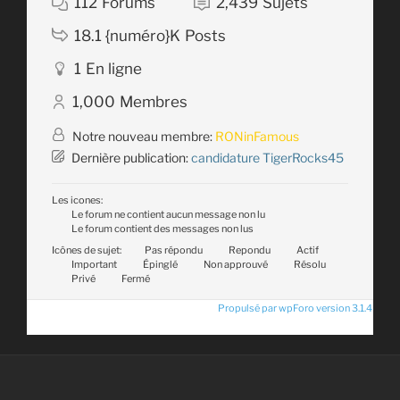
112
Forums
2,439
Sujets
18.1 {numéro}K
Posts
1
En ligne
1,000
Membres
Notre nouveau membre:
RONinFamous
Dernière publication:
candidature TigerRocks45
Les icones:
Le forum ne contient aucun message non lu
Le forum contient des messages non lus
Icônes de sujet:
Pas répondu
Repondu
Actif
Important
Épinglé
Non approuvé
Résolu
Privé
Fermé
Propulsé par wpForo version 3.1.4