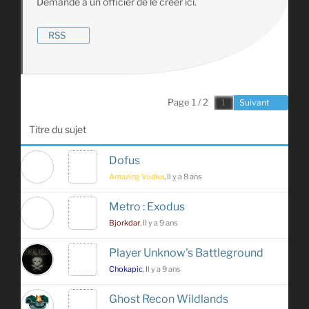
Demande a un officier de le créer ici.
RSS
Page 1 / 2
Suivant
Titre du sujet
Dofus
Amazing Vodka
, Il y a 8 ans
Metro : Exodus
Bjorkdar
, Il y a 9 ans
Player Unknow's Battleground
Chokapic
, Il y a 9 ans
Ghost Recon Wildlands