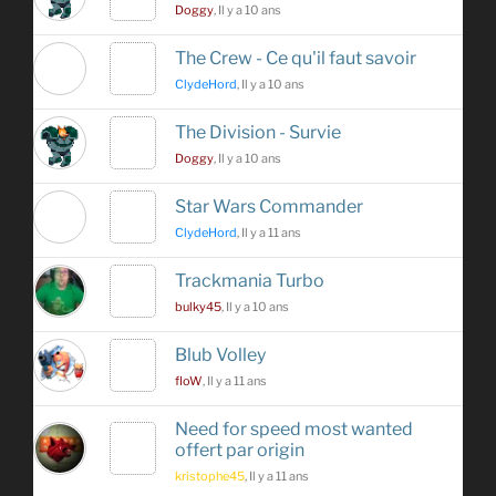
Doggy
, Il y a 10 ans
The Crew - Ce qu'il faut savoir
ClydeHord
, Il y a 10 ans
The Division - Survie
Doggy
, Il y a 10 ans
Star Wars Commander
ClydeHord
, Il y a 11 ans
Trackmania Turbo
bulky45
, Il y a 10 ans
Blub Volley
floW
, Il y a 11 ans
Need for speed most wanted
offert par origin
kristophe45
, Il y a 11 ans