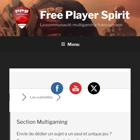
Aller
au
Free Player Spirit
contenu
La communauté multigaming francophone
principal
Menu
Les oubliettes
Section Multigaming
Envie de dédier un sujet a un seul et unique jeu ?