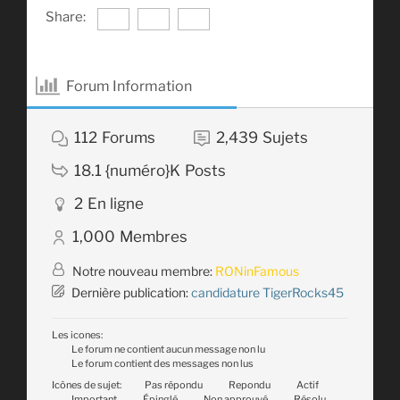
Share:
Forum Information
112
Forums
2,439
Sujets
18.1 {numéro}K
Posts
2
En ligne
1,000
Membres
Notre nouveau membre:
RONinFamous
Dernière publication:
candidature TigerRocks45
Les icones:
Le forum ne contient aucun message non lu
Le forum contient des messages non lus
Icônes de sujet:
Pas répondu
Repondu
Actif
Important
Épinglé
Non approuvé
Résolu