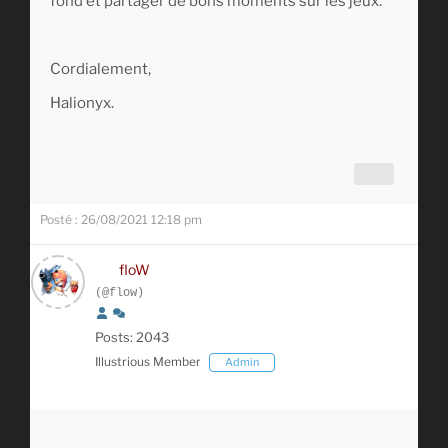
fond et partager de bons moments sur les jeux.
Cordialement,
Halionyx.
Posté : 26/08/2021 12:18 pm
floW
(@flow)
Posts: 2043
Illustrious Member
Admin