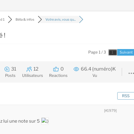
d 1
Bêta & infos
Votre avis, vous qu...
é !
Page 1 / 3
Suivant
31
12
0
66.4 {numéro}K
Posts
Utilisateurs
Reactions
Vu
RSS
[#1979]
z lui une note sur 5