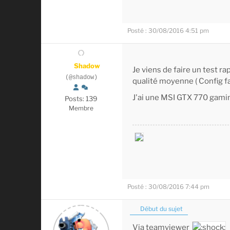
Posté : 30/08/2016 4:51 pm
Shadow
Je viens de faire un test r
(@shadow)
qualité moyenne ( Config f
J'ai une MSI GTX 770 gami
Posts: 139
Membre
Posté : 30/08/2016 7:44 pm
Début du sujet
Via teamviewer