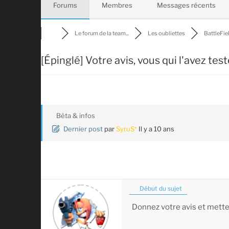
Forums
Membres
Messages récents
Le forum de la team...
Les oubliettes
BattleFiel
[Épinglé]
Votre avis, vous qui l'avez test
Bêta & infos
Dernier post
par
SyruS*
Il y a 10 ans
Début du sujet
Donnez votre avis et mette