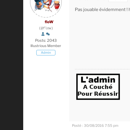
Pas jouable évidemment ! h
floW
(@flow)
Posts: 2043
Illustrious Member
Admin
Posté : 30/08/2016 7:55 pm