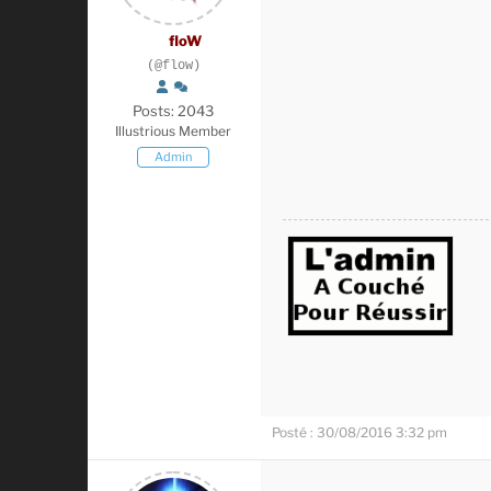
floW
(@flow)
Posts: 2043
Illustrious Member
Admin
Posté : 30/08/2016 3:32 pm