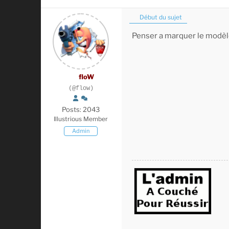
Début du sujet
Penser a marquer le modèl
floW
(@flow)
Posts: 2043
Illustrious Member
Admin