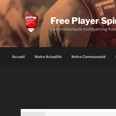
Aller
au
contenu
Free Player Spi
principal
La communauté multigaming fra
Accueil
Notre Actualité
Notre Communauté