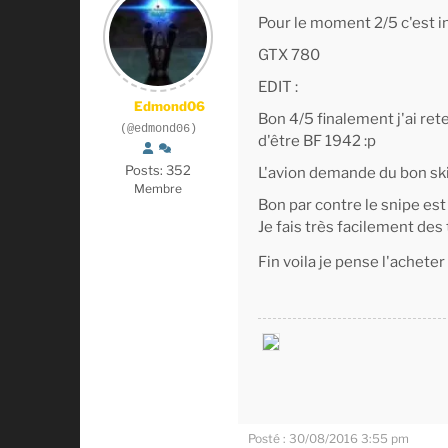
Pour le moment 2/5 c'est in
GTX 780
EDIT :
Edmond06
Bon 4/5 finalement j'ai rete
(@edmond06)
d'être BF 1942 :p
Posts: 352
L'avion demande du bon skill
Membre
Bon par contre le snipe es
Je fais très facilement des t
Fin voila je pense l'acheter
Posté : 30/08/2016 3:55 pm