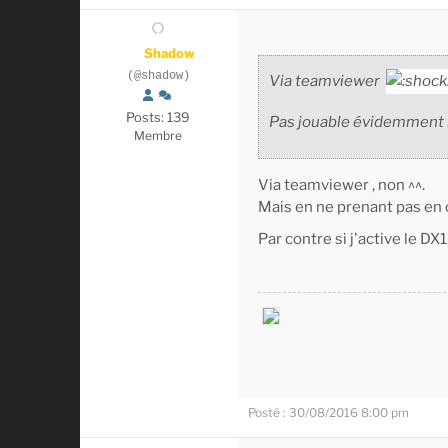
Shadow
(@shadow)
Via teamviewer
Posts: 139
Pas jouable évidemment ! 
Membre
Via teamviewer , non ^^.
Mais en ne prenant pas en c
Par contre si j'active le D
Posté : 30/08/2016 8:00 pm