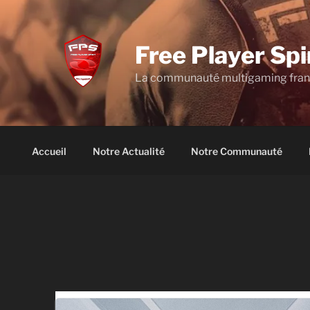
Aller
au
contenu
Free Player Spi
principal
La communauté multigaming fra
Accueil
Notre Actualité
Notre Communauté