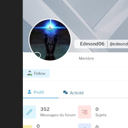
Edmond06
@edmond
Membre
Follow
Profil
Activité
352
0
Messages du forum
Sujets
0
0