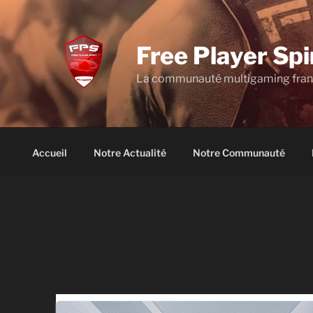
Aller
au
contenu
Free Player Spi
principal
La communauté multigaming fra
Accueil
Notre Actualité
Notre Communauté