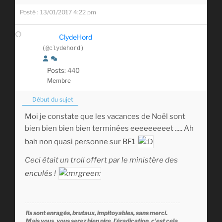
Posté : 13/01/2017 4:22 pm
ClydeHord
(@clydehord)
Posts: 440
Membre
Début du sujet
Moi je constate que les vacances de Noël sont
bien bien bien bien terminées eeeeeeeeet ..... Ah
bah non quasi personne sur BF1
Ceci était un troll offert par le ministère des
enculés !
Ils sont enragés, brutaux, impitoyables, sans merci.
Mais vous, vous serez bien pire, l'éradication, c'est cela