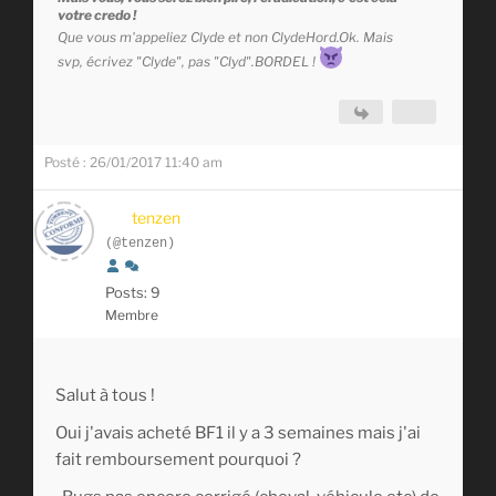
votre credo !
Que vous m'appeliez Clyde et non ClydeHord.Ok. Mais
svp, écrivez "Clyde", pas "Clyd".BORDEL !
Posté : 26/01/2017 11:40 am
tenzen
(@tenzen)
Posts: 9
Membre
Salut à tous !
Oui j'avais acheté BF1 il y a 3 semaines mais j'ai
fait remboursement pourquoi ?