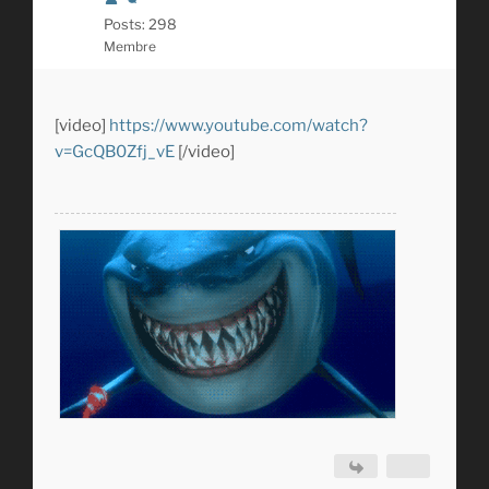
Posts: 298
Membre
[video]
https://www.youtube.com/watch?
v=GcQB0Zfj_vE
[/video]