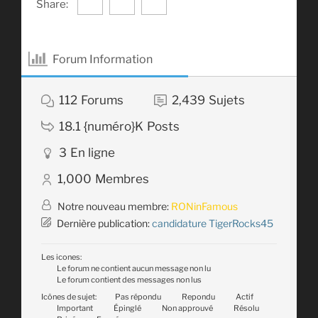
Share:
Forum Information
112
Forums
2,439
Sujets
18.1 {numéro}K
Posts
3
En ligne
1,000
Membres
Notre nouveau membre:
RONinFamous
Dernière publication:
candidature TigerRocks45
Les icones:
Le forum ne contient aucun message non lu
Le forum contient des messages non lus
Icônes de sujet:
Pas répondu
Repondu
Actif
Important
Épinglé
Non approuvé
Résolu