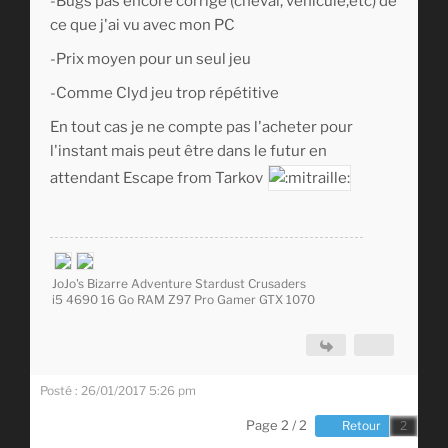
-Bugs pas encore corrigé (cheval, véhicule,etc) de
ce que j'ai vu avec mon PC
-Prix moyen pour un seul jeu
-Comme Clyd jeu trop répétitive
En tout cas je ne compte pas l'acheter pour
l'instant mais peut être dans le futur en
attendant Escape from Tarkov
JoJo's Bizarre Adventure Stardust Crusaders
i5 4690 16 Go RAM Z97 Pro Gamer GTX 1070
Posté : 26/01/2017 5:26 pm
Page 2 / 2
Retour