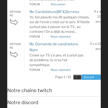
FORUM
Discussion
Il y a
Re: Candidature[BF4]Zerreiss
RÉPOND
RE
12
Yo, ton pseudo me dit quelques choses,
ans
sur de t'avoir croisé sur le serv. N'hésite
surtout pas à passer sur le TS , au
contraire ! On a déjà du mond...
FORUM
Nous rejoindre
Il y a 12
Re: Demande de candidature.
RÉPOND
RE
ans
Nazo
Croisé sur TS y'a peu, et à priori pas
de problème, tu m'as l'air
sympathique.
FORUM
Nous rejoindre
Page 1 / 15
Suivant
Notre chaîne twitch
Notre discord