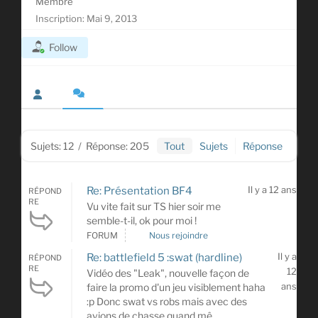
Membre
Inscription: Mai 9, 2013
Follow
Sujets: 12
/
Réponse: 205
Tout
Sujets
Réponse
Il y a 12 ans
Re: Présentation BF4
RÉPOND
RE
Vu vite fait sur TS hier soir me
semble-t-il, ok pour moi !
FORUM
Nous rejoindre
Il y a
Re: battlefield 5 :swat (hardline)
RÉPOND
RE
12
Vidéo des "Leak", nouvelle façon de
ans
faire la promo d'un jeu visiblement haha
:p Donc swat vs robs mais avec des
avions de chasse quand mê...