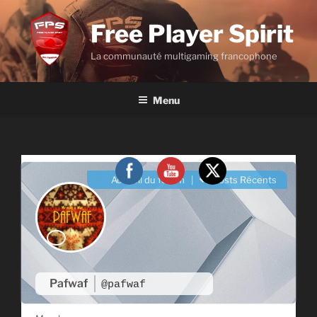
Aller
au
Free Player Spirit
contenu
La communauté multigaming francophone
principal
Menu
Accueil du forum
|
Posts Récents
Pafwaf
@pafwaf