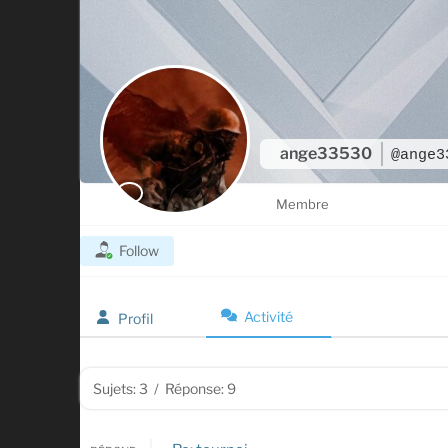
ange33530
@ange3
Membre
Follow
Activité
Profil
Sujets: 3
/
Réponse: 9