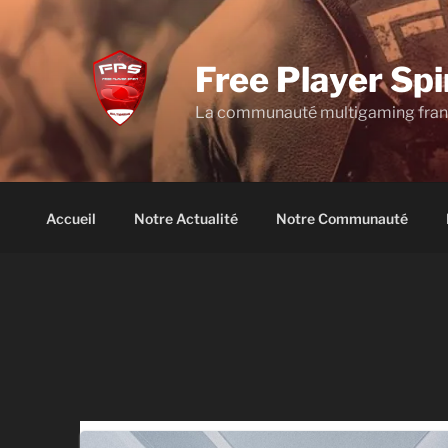
Aller
au
contenu
Free Player Spi
principal
La communauté multigaming fra
Accueil
Notre Actualité
Notre Communauté