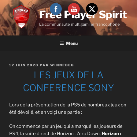
Aller
au
Free Player Spirit
contenu
La communauté multigaming francophone
principal
Menu
PUBLIÉ
12 JUIN 2020
PAR
WINNEBEG
LE
LES JEUX DE LA
CONFERENCE SONY
Lors de la présentation de la PS5 de nombreux jeux on
été dévoilé, et en voiçi une partie :
On commence par un jeu qui a marqué les joueurs de
PS4, la suite direct de Horizon : Zero Down,
Horizon :