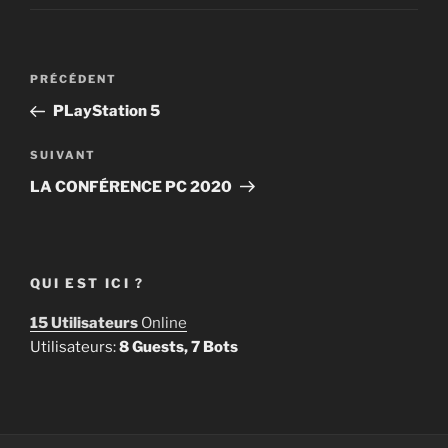
Navigation
Article
PRÉCÉDENT
de
précédent
PLayStation 5
l’article
Article
SUIVANT
suivant
LA CONFÉRENCE PC 2020
QUI EST ICI ?
15 Utilisateurs
Online
Utilisateurs:
8 Guests, 7 Bots