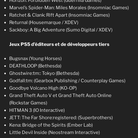
Horizon: Forbidden West (Guerrilla Games)
Marvel’s Spider-Man: Miles Morales (Insomniac Games)
Ratchet & Clank: Rift Apart (Insomniac Games)
Returnal (Housemarque / XDEV)
Sackboy: A Big Adventure (Sumo Digital / XDEV)
Jeux PS5 d’éditeurs et de développeurs tiers
Bugsnax (Young Horses)
DEATHLOOP (Bethesda)
Ghostwire:tm:: Tokyo (Bethesda)
Godfall:tm: (Gearbox Publishing / Counterplay Games)
Goodbye Volcano High (KO-OP)
Grand Theft Auto V et Grand Theft Auto Online
(Rockstar Games)
HITMAN 3 (IO Interactive)
JETT: The Far Shore:registered: (Superbrothers)
Kena: Bridge of the Spirits (Ember Lab)
Little Devil Inside (Neostream Interactive)