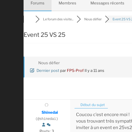
Forums
Membres
Messages récents
Le forum des visite...
Nous défier
Event 25 VS 
Event 25 VS 25
Nous défier
Dernier post
par
FPS-Prof
Il y a 11 ans
Début du sujet
Shinedai
Coucou c'est encore moi !
(@shinedai)
vous trouvant très sympathi
inviter à un event en 25v
Posts: 3