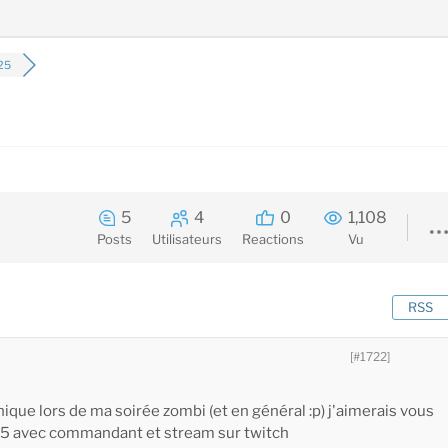
25
5
4
0
1,108
Posts
Utilisateurs
Reactions
Vu
RSS
[#1722]
que lors de ma soirée zombi (et en général :p) j'aimerais vous
s25 avec commandant et stream sur twitch