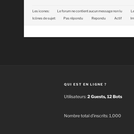
Les icones:
Le forum ne contient aucun message non lu
Le
Icônes de sujet:
Pas répondu
Repondu
Actif
Im
QUI EST EN LIGNE ?
Utilisateurs:
2 Guests, 12 Bots
Nombre total d'inscrits:
1,000