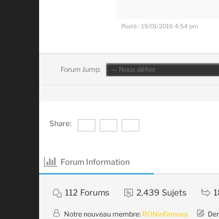
Posté : 19/01/2016 4:54 pm
Forum Jump:
Share:
Forum Information
112
Forums
2,439
Sujets
1
Notre nouveau membre:
RONinFamous
Der