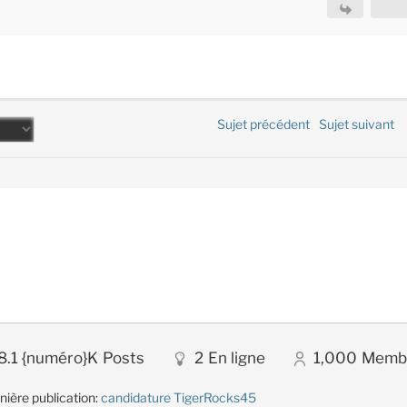
Sujet précédent
Sujet suivant
8.1 {numéro}K
Posts
2
En ligne
1,000
Memb
nière publication:
candidature TigerRocks45