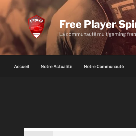
Aller
au
contenu
Free Player Spi
principal
La communauté multigaming fra
Accueil
Notre Actualité
Notre Communauté