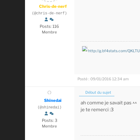
Chris-de-nerf
(@chris-de-nerf)
Posts: 116
Membre
http://g.bf4stats.com/QKLT
Posté : 09/01/2016 12:34 am
Début du sujet
Shinedai
ah comme je savait pas ^^
(@shinedai)
je te remerci :3
Posts: 3
Membre