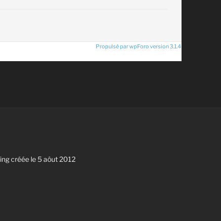
Propulsé par wpForo version 3.1.4
g créée le 5 aôut 2012