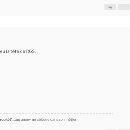
peu la tête de R6S.
trop tôt
"....un anonyme célèbre dans son métier