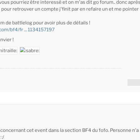
 vous pourriez être interessé et on m'as dit go forum.. donc aprè
pour retrouver un compte j'finit par en refaire un et me pointer
rum de battlelog pour avoir plus de détails !
.com/bf4/fr ... 1134157197
nvier !
 concernant cet event dans la section BF4 du fofo. Personne n'a
:/