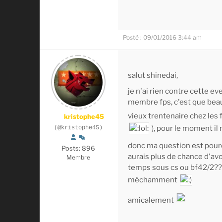
Posté : 09/01/2016 3:44 am
salut shinedai,
je n'ai rien contre cette ev
membre fps, c'est que beau
vieux trentenaire chez les 
kristophe45
), pour le moment il 
(@kristophe45)
donc ma question est pourqu
Posts: 896
aurais plus de chance d'a
Membre
temps sous cs ou bf42/2?? 
méchamment
amicalement