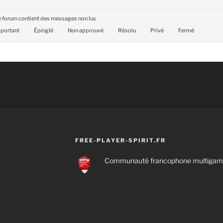
 forum contient des messages non lus
portant
Épinglé
Non approuvé
Résolu
Privé
Fermé
FREE-PLAYER-SPIRIT.FR
Communauté francophone multigamin