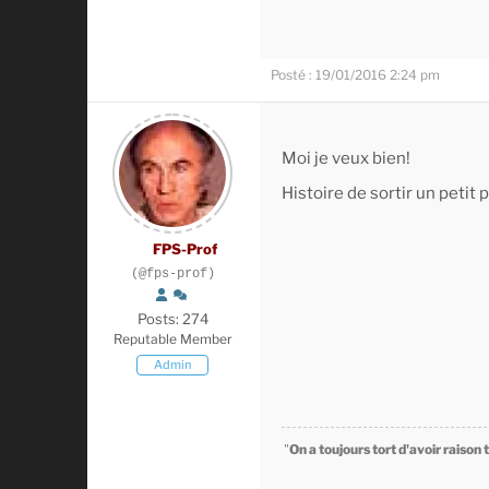
Posté : 19/01/2016 2:24 pm
Moi je veux bien!
Histoire de sortir un petit 
FPS-Prof
(@fps-prof)
Posts: 274
Reputable Member
Admin
"
On a toujours tort d'avoir raison 