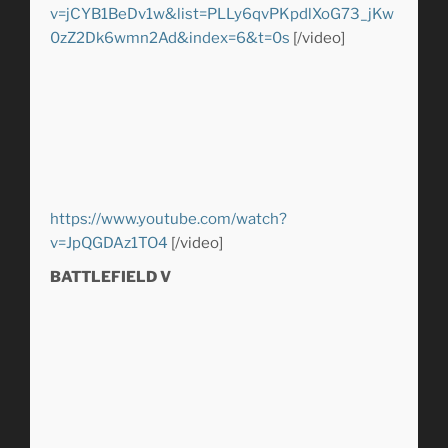
v=jCYB1BeDv1w&list=PLLy6qvPKpdlXoG73_jKw
0zZ2Dk6wmn2Ad&index=6&t=0s
[/video]
https://www.youtube.com/watch?
v=JpQGDAz1TO4
[/video]
BATTLEFIELD V