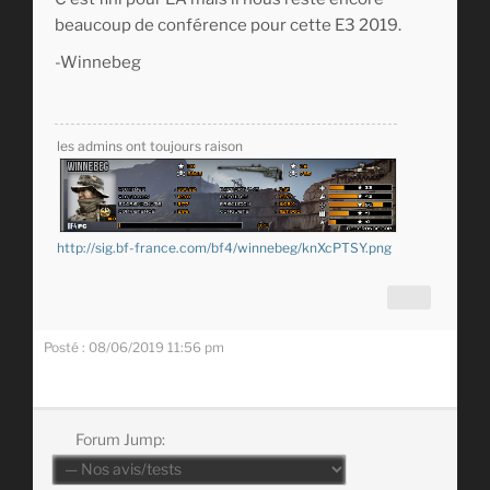
beaucoup de conférence pour cette E3 2019.
-Winnebeg
les admins ont toujours raison
http://sig.bf-france.com/bf4/winnebeg/knXcPTSY.png
Posté : 08/06/2019 11:56 pm
Forum Jump: