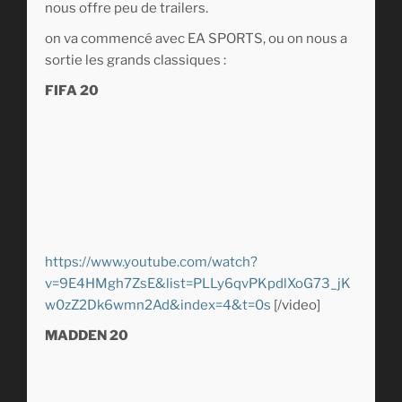
nous offre peu de trailers.
on va commencé avec EA SPORTS, ou on nous a
sortie les grands classiques :
FIFA 20
https://www.youtube.com/watch?
v=9E4HMgh7ZsE&list=PLLy6qvPKpdlXoG73_jK
w0zZ2Dk6wmn2Ad&index=4&t=0s
[/video]
MADDEN 20