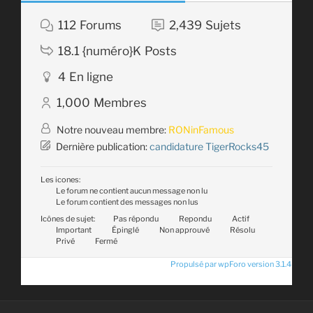
112
Forums
2,439
Sujets
18.1 {numéro}K
Posts
4
En ligne
1,000
Membres
Notre nouveau membre:
RONinFamous
Dernière publication:
candidature TigerRocks45
Les icones:
Le forum ne contient aucun message non lu
Le forum contient des messages non lus
Icônes de sujet:
Pas répondu
Repondu
Actif
Important
Épinglé
Non approuvé
Résolu
Privé
Fermé
Propulsé par wpForo version 3.1.4