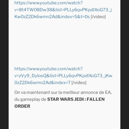
https://www.youtube.com/watch?
v=8t4TW08Dw38&list=PLLy6qvPKpdlXoG73_j
Kw0zZ2Dk6wmn2Ad&index=5&t=0s
[/video]
https://www.youtube.com/watch?
v=zVy9_DyIosQ&list=PLLy6qvPKpdlXoG73_jKw
0zZ2Dk6wmn2Ad&index=7
[/video]
On va maintenant sur la meilleur annonce de EA,
du gameplay de
STAR WARS JEDI : FALLEN
ORDER