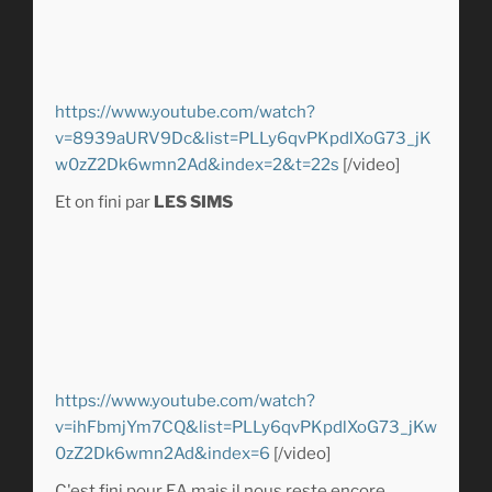
https://www.youtube.com/watch?
v=8939aURV9Dc&list=PLLy6qvPKpdlXoG73_jK
w0zZ2Dk6wmn2Ad&index=2&t=22s
[/video]
Et on fini par
LES SIMS
https://www.youtube.com/watch?
v=ihFbmjYm7CQ&list=PLLy6qvPKpdlXoG73_jKw
0zZ2Dk6wmn2Ad&index=6
[/video]
C'est fini pour EA mais il nous reste encore