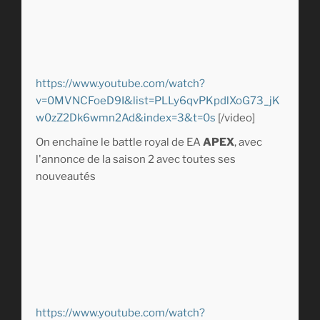
https://www.youtube.com/watch?
v=0MVNCFoeD9I&list=PLLy6qvPKpdlXoG73_jK
w0zZ2Dk6wmn2Ad&index=3&t=0s
[/video]
On enchaîne le battle royal de EA
APEX
, avec
l'annonce de la saison 2 avec toutes ses
nouveautés
https://www.youtube.com/watch?