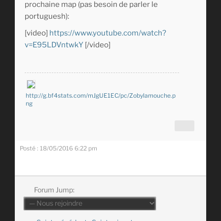
prochaine map (pas besoin de parler le
portuguesh):
[video]
https://www.youtube.com/watch?
v=E95LDVntwkY
[/video]
http://g.bf4stats.com/mJgUE1EC/pc/Zobylamouche.p
ng
Posté : 18/05/2016 6:22 pm
Forum Jump: