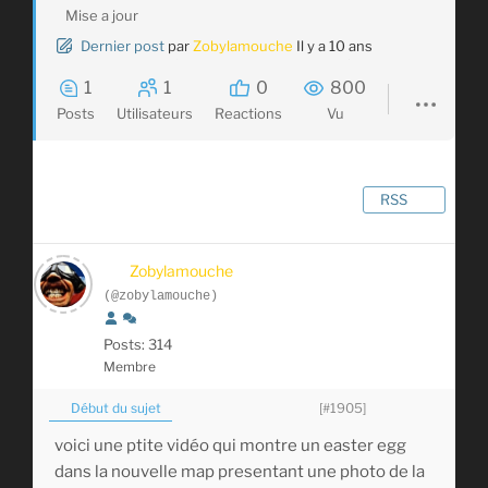
Mise a jour
Dernier post
par
Zobylamouche
Il y a 10 ans
1
1
0
800
Posts
Utilisateurs
Reactions
Vu
RSS
Zobylamouche
(@zobylamouche)
Posts: 314
Membre
Début du sujet
[#1905]
voici une ptite vidéo qui montre un easter egg
dans la nouvelle map presentant une photo de la