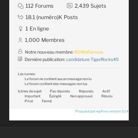
112
Forums
2,439
Sujets
18.1 {numéro}K
Posts
1
En ligne
1,000
Membres
Notre nouveau membre:
RONinFamous
Dernière publication:
candidature TigerRocks45
Les icones:
Le forum ne contient aucun message non lu
Le forum contient des messages non lus
Icônes de sujet:
Pas répondu
Repondu
Actif
Important
Épinglé
Non approuvé
Résolu
Privé
Fermé
Propulsé par wpForo version 3.1.4