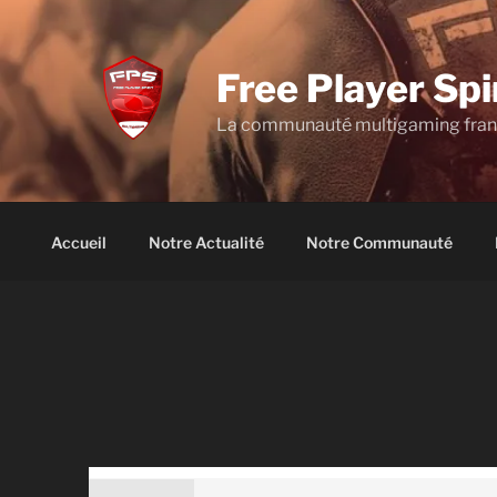
Aller
au
contenu
Free Player Spi
principal
La communauté multigaming fra
Accueil
Notre Actualité
Notre Communauté