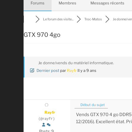
Forums
Membres
Messages récents
Le forum des visite...
Troc-Matos
Je donne/ven
GTX 970 4go
Je donne/vends du matériel informatique.
Dernier post
par
Rayfr
Il y a 9 ans
Début du sujet
Rayfr
Vends GTX 970 4 go DDR
(@rayfr)
12/2016). Excellent état. Pri
Posts: 9