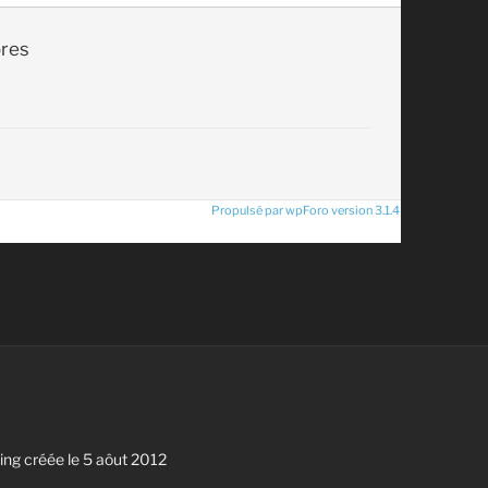
res
Propulsé par wpForo version 3.1.4
g créée le 5 aôut 2012