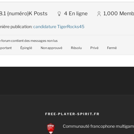
8.1 {numéro}K
Posts
4
En ligne
1,000
Memb
nière publication:
candidature TigerRocks45
 forum contient des messages non lus
portant
Épinglé
Non approuvé
Résolu
Privé
Fermé
FREE-PLAYER-SPIRIT.FR
Communauté francophone multigamin