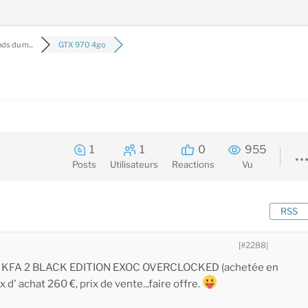
ds du m...
GTX 970 4go
1
1
0
955
Posts
Utilisateurs
Reactions
Vu
RSS
[#2288]
5 KFA 2 BLACK EDITION EXOC OVERCLOCKED (achetée en
x d' achat 260 €, prix de vente...faire offre.