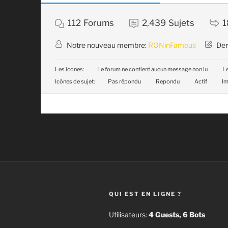
112
Forums
2,439
Sujets
1
Notre nouveau membre:
RONinFamous
Der
Les icones:
Le forum ne contient aucun message non lu
Le
Icônes de sujet:
Pas répondu
Repondu
Actif
Im
QUI EST EN LIGNE ?
Utilisateurs:
4 Guests, 6 Bots