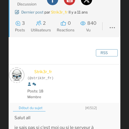
Discussion
Dernier post
par
Strik3r_fr
Il y a 11 ans
3
2
0
840
Posts
Utilisateurs
Reactions
Vu
RSS
Strik3r_fr
(@strik3r_fr)
Posts: 18
Membre
Début du sujet
[#1512]
Salut all
je sais pas si c'est moi ou si le serveur à