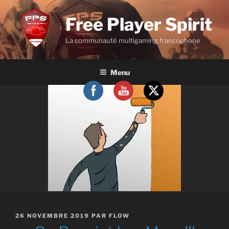
Aller
au
Free Player Spirit
contenu
La communauté multigaming francophone
principal
Menu
PUBLIÉ
26 NOVEMBRE 2019
PAR
FLOW
LE