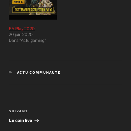
EA Play 2020
20 juin 2020
Dans "Actu gaming"
CATÉGORIES
ACTU COMMUNAUTÉ
Navigation
de
Article
SUIVANT
l’article
suivant
Le coin live