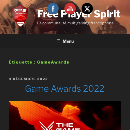
Aller
au
Free Player Spirit
contenu
La communauté multigaming francophone
principal
Menu
Étiquette :
GameAwards
PUBLIÉ
9 DÉCEMBRE 2022
LE
Game Awards 2022